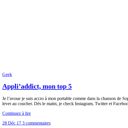
Geek
Appli’addict, mon top 5
Je l’avoue je suis accro à mon portable comme dans la chanson de Sopr
lever au coucher. Dés le matin, je check Instagram, Twitter et Facebook
Continuez à lire
28 Déc 17
3 commentaires