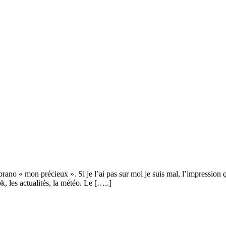
ano « mon précieux ». Si je l’ai pas sur moi je suis mal, l’impression 
, les actualités, la météo. Le [
…..
]