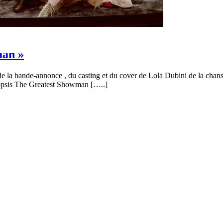
man »
 bande-annonce , du casting et du cover de Lola Dubini de la chanson «
nopsis The Greatest Showman [
…..
]