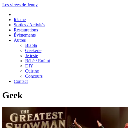
Les virées de Jenny
It’s me
Sorties / Activités
Restaurations
Évènements
Autres
Blabla
Geekerie
Je teste
Bébé / Enfant
DIY
Cuisine
Concours
Contact
Geek