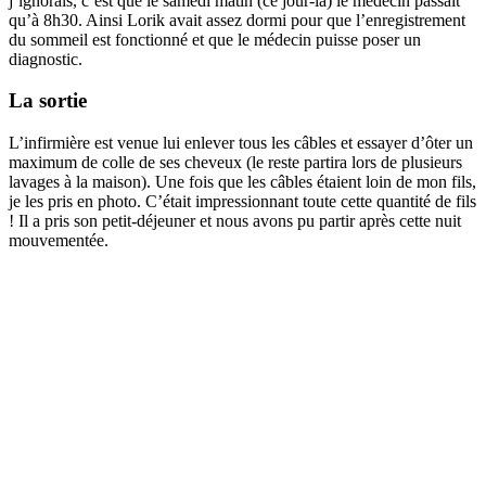
j’ignorais, c’est que le samedi matin (ce jour-là) le médecin passait
qu’à 8h30. Ainsi Lorik avait assez dormi pour que l’enregistrement
du sommeil est fonctionné et que le médecin puisse poser un
diagnostic.
La sortie
L’infirmière est venue lui enlever tous les câbles et essayer d’ôter un
maximum de colle de ses cheveux (le reste partira lors de plusieurs
lavages à la maison). Une fois que les câbles étaient loin de mon fils,
je les pris en photo. C’était impressionnant toute cette quantité de fils
! Il a pris son petit-déjeuner et nous avons pu partir après cette nuit
mouvementée.